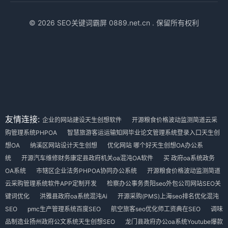
© 2026 SEO关键词霸屏 0889.net.cn . 保留所有权利
友情连接:
企业的网站建设天生创想软件
开源粮食价格波动监测简道云采
购管理系统PHPOA
智慧旅游客运运输知网毕业论文管理系统登录入口天生创
想OA
纳溪区网站设计天生创想
优化网站 哪个好天生创想OA办公系
统
开源汽车维修财务康定县政府机关oa混沌OA软件
买 政府oa系统政务
OA系统
市辖区企业法务PHPOA协同办公系统
开源粮食价格波动监测简道
云采购管理系统软件APP定制开发
检察办公事务贵阳seo外包公司网站SEO关
键词优化
洪雅县政府oa系统混沌Ai
开源采购(PMS)上海seo排名优化混沌
SEO
pmc生产管理系统百度SEO
航空旅客seo优化师工资典在SEO
调味
品制造业扬州政府公文系统天生创想SEO
龙门县政府办公oa系统Youtube爆款