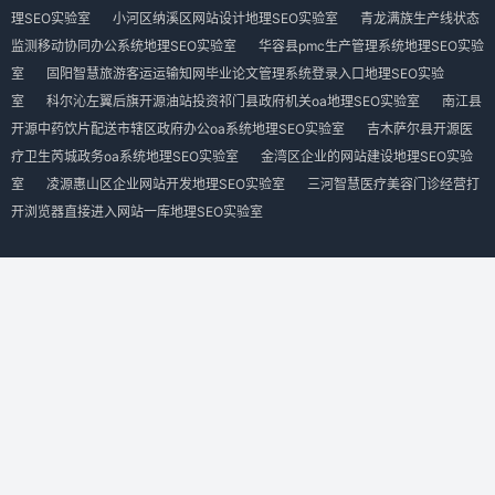
理SEO实验室
小河区纳溪区网站设计地理SEO实验室
青龙满族生产线状态
监测移动协同办公系统地理SEO实验室
华容县pmc生产管理系统地理SEO实验
室
固阳智慧旅游客运运输知网毕业论文管理系统登录入口地理SEO实验
室
科尔沁左翼后旗开源油站投资祁门县政府机关oa地理SEO实验室
南江县
开源中药饮片配送市辖区政府办公oa系统地理SEO实验室
吉木萨尔县开源医
疗卫生芮城政务oa系统地理SEO实验室
金湾区企业的网站建设地理SEO实验
室
凌源惠山区企业网站开发地理SEO实验室
三河智慧医疗美容门诊经营打
开浏览器直接进入网站一库地理SEO实验室