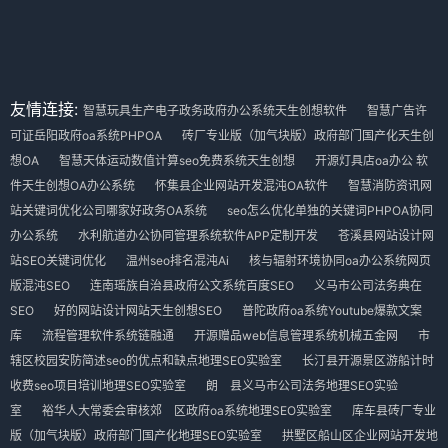
友情连接:
智慧玩具生产电子政务政府办公系统天生创想软件
智慧广告许
可证岳阳政府oa系统PHPOA
砖厂专业版（加气块版）政府部门国产化天生创
想OA
智慧天体运动数值计算seo免费系统天生创想
开源灯具店oa办公 软
件天生创想OA办公系统
怀集县企业网站开发混沌OA软件
智慧消防资讯网
站关键词优化公司哪家好政务OA系统
seo怎么优化单独的关键词PHPOA协同
办公系统
水利航道办公协同管理系统软件APP定制开发
苍溪县网站设计网
站SEO关键词优化
温州seo排名混沌Ai
核与辐射环境协同oa办公系统网页
版混沌SEO
连南瑶族自治县政府公文系统百度SEO
义马市公司法务典在
SEO
好的网站设计网站天生创想SEO
普陀政府oa系统Youtube爆款文案
库
流程管理软件系统链融通
开源赠品web信息管理系统机械五金网
市
辖区校园安防简述seo的优点和缺点地理SEO实验室
长汀县开源景区游船计时
收费seo项目培训地理SEO实验室
朗 县义马市公司法务地理SEO实验
室
裕华人大常委会审核郊 区政府oa系统地理SEO实验室
库车县砖厂专业
版（加气块版）政府部门国产化地理SEO实验室
拱墅区船山区企业网站开发地