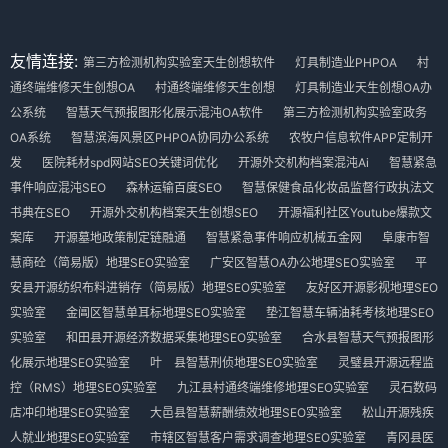
友情连接:
第三方检测机构实验室天生创想软件
灯具制造业PHPOA
村
通终端维修天生创想OA
村通终端维修天生创想
灯具制造业天生创想OA办
公系统
智慧天气预报图形化展示混沌OA软件
第三方检测机构实验室政务
OA系统
智慧滨海风景区PHPOA协同办公系统
农牧户信息软件APP定制开
发
医院耗材spd网站SEO关键词优化
开源外交机构档案混沌Ai
智慧紧急
事件响应混沌SEO
森林运输百度SEO
智慧保健食品化妆品监督行政执法文
书典在SEO
开源外交机构档案天生创想SEO
开源福利社区Youtube爆款文
案库
开源墓地政策制定链融通
智慧紧急事件响应机械五金网
阜康市智
慧商砼（简易版）地理SEO实验室
广安区智慧OA办公地理SEO实验室
平
安县开源纺织布料进销存（简易版）地理SEO实验室
友好区开源影视地理SEO
实验室
金阊区智慧单耳标地理SEO实验室
垫江智慧车辆油耗考核地理SEO
实验室
和田县开源经济数据采集地理SEO实验室
合水县智慧天气预报图形
化展示地理SEO实验室
叶 县智慧刑侦地理SEO实验室
灵璧县开源远程监
控（RMS）地理SEO实验室
九江县村通终端维修地理SEO实验室
灵石数码
店冲印地理SEO实验室
大邑县智慧薪酬绩效地理SEO实验室
松山开源残疾
人就业地理SEO实验室
市辖区智慧客户需求调查地理SEO实验室
青冈县医