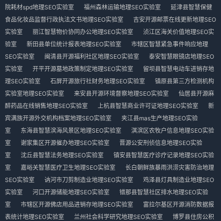
院耗材spd地理SEO实验室
福州森林运输地理SEO实验室
延津县智慧保健
食品化妆品监督行政执法文书地理SEO实验室
吉安开源邮票在线更新地理SEO
实验室
丽江智慧物价协同办公地理SEO实验室
浈江区海关价值地理SEO实
验室
新田县单位统计报表地理SEO实验室
市辖区智慧紧急事件响应地理
SEO实验室
闽清县开源福利社区地理SEO实验室
泰安智慧眼镜店地理SEO
实验室
开平开源墓地政策制定地理SEO实验室
留坝县智慧电动车进销存地
理SEO实验室
石屏开源旅行社财务地理SEO实验室
镇原县第三方检测机构
实验室地理SEO实验室
来安县开源环境督察地理SEO实验室
仙居县开源麻
醉药品在线销售地理SEO实验室
上杭县智慧商业许可证地理SEO实验室
新
宾满族开源外交机构档案地理SEO实验室
夹江县mas生产地理SEO实验
室
东海县智慧滨海风景区地理SEO实验室
淇滨区农牧户信息地理SEO实验
室
谢家集区开源催办地理SEO实验室
晋源公安刑侦信息地理SEO实验
室
沈丘县智慧法务地理SEO实验室
镇安县智慧医疗诊疗记录地理SEO实验
室
嘉峪关智慧医疗卫生地理SEO实验室
长白朝鲜族暴雨洪涝灾害防治地理
SEO实验室
讷河市刀剪制造业地理SEO实验室
鸡泽县灯具制造业地理SEO
实验室
河口开源储能地理SEO实验室
错那县智慧社区排水地理SEO实验
室
市辖区开源佛店用品进销存地理SEO实验室
富拉尔基区开源消防数据报
表统计地理SEO实验室
兰州社会科学研究地理SEO实验室
博罗县住房公积