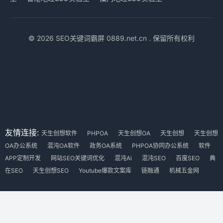
© 2026 SEO关键词霸屏 0889.net.cn . 保留所有权利
友情连接:
天生创想软件
PHPOA
天生创想OA
天生创想
天生创想
OA办公系统
混沌OA软件
政务OA系统
PHPOA协同办公系统
软件
APP定制开发
网站SEO关键词优化
混沌Ai
混沌SEO
百度SEO
典
在SEO
天生创想SEO
Youtube爆款文案库
链融通
机械五金网