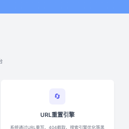
台
🔄
URL重置引擎
系统通过URL重写、404截取、搜索引擎优化等黑