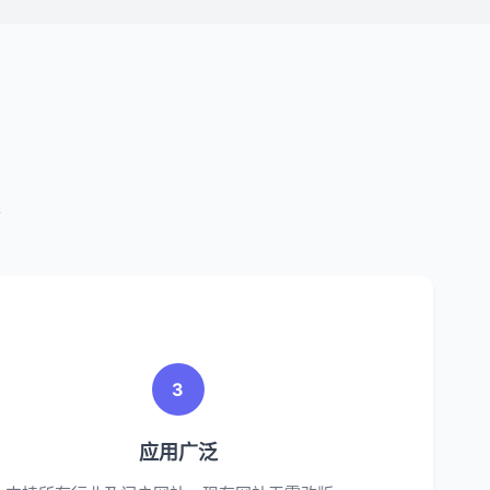
案
3
应用广泛