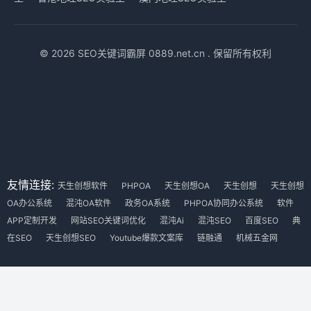
© 2026 SEO关键词霸屏 0889.net.cn . 保留所有权利
友情连接:
天生创想软件
PHPOA
天生创想OA
天生创想
天生创想
OA办公系统
混沌OA软件
政务OA系统
PHPOA协同办公系统
软件
APP定制开发
网站SEO关键词优化
混沌Ai
混沌SEO
百度SEO
典
在SEO
天生创想SEO
Youtube爆款文案库
链融通
机械五金网