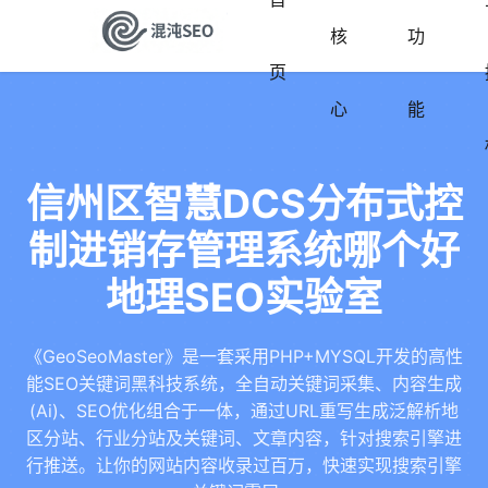
核
功
页
心
能
信州区智慧DCS分布式控
制进销存管理系统哪个好
地理SEO实验室
《GeoSeoMaster》是一套采用PHP+MYSQL开发的高性
能SEO关键词黑科技系统，全自动关键词采集、内容生成
(Ai)、SEO优化组合于一体，通过URL重写生成泛解析地
区分站、行业分站及关键词、文章内容，针对搜索引擎进
行推送。让你的网站内容收录过百万，快速实现搜索引擎