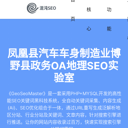
核
功
页
心
能
凤凰县汽车车身制造业博
野县政务OA地理SEO实
验室
《GeoSeoMaster》是一套采用PHP+MYSQL开发的高性
能SEO关键词黑科技系统，全自动关键词采集、内容生成
(Ai)、SEO优化组合于一体，通过URL重写生成泛解析地
区分站、行业分站及关键词、文章内容，针对搜索引擎进
行推送。让你的网站内容收录过百万，快速实现搜索引擎